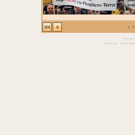
2
|
3
Erzeugt 
Arclab.de -
Email Mark