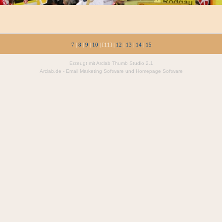
7
|
8
|
9
|
10
| [11] |
12
|
13
|
14
|
15
Erzeugt mit Arclab Thumb Studio 2.1
Arclab.de -
Email Marketing Software
und
Homepage Software