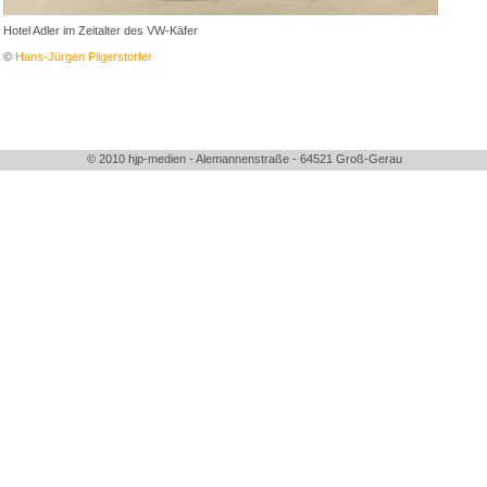
Hotel Adler im Zeitalter des VW-Käfer
©
Hans-Jürgen Pilgerstorfer
© 2010 hjp-medien - Alemannenstraße - 64521 Groß-Gerau