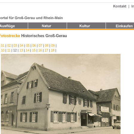
Fotostrecke
Historisches Groß-Gerau
01
|
02
|
03
|
04
|
05
|
06
|
07
|
08
|
09
|
10
|
11
| 12 |
13
|
14
|
15
|
16
|
17
|
18
|