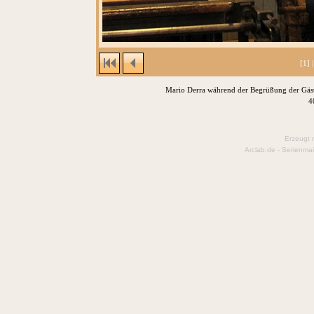
[1] 
Mario Derra während der Begrüßung der Gäste
4
Erzeugt 
Arclab.de -
Serienmai