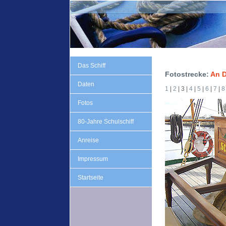
Das Schiff
Fotostrecke:
An 
Daten
1
|
2
| 3 |
4
|
5
|
6
|
7
|
8
Fotos
80-Jahre Schulschiff
Anreise
Impressum
Startseite