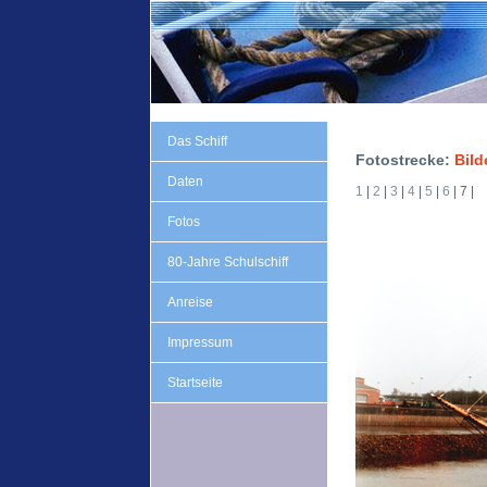
Das Schiff
Fotostrecke:
Bild
Daten
1
|
2
|
3
|
4
|
5
|
6
| 7 |
Fotos
80-Jahre Schulschiff
Anreise
Impressum
Startseite