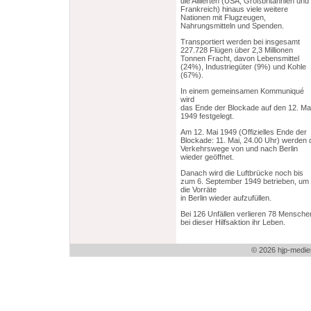
die Alliierten (USA, Großbritannien und
Frankreich) hinaus viele weitere
Nationen mit Flugzeugen,
Nahrungsmitteln und Spenden.
Transportiert werden bei insgesamt
227.728 Flügen über 2,3 Millionen
Tonnen Fracht, davon Lebensmittel
(24%), Industriegüter (9%) und Kohle
(67%).
In einem gemeinsamen Kommuniqué
wird
das Ende der Blockade auf den 12. Ma
1949 festgelegt.
Am 12. Mai 1949 (Offizielles Ende der
Blockade: 11. Mai, 24.00 Uhr) werden 
Verkehrswege von und nach Berlin
wieder geöffnet.
Danach wird die Luftbrücke noch bis
zum 6. September 1949 betrieben, um
die Vorräte
in Berlin wieder aufzufüllen.
Bei 126 Unfällen verlieren 78 Mensche
bei dieser Hilfsaktion ihr Leben.
© 2026 hjp-medie