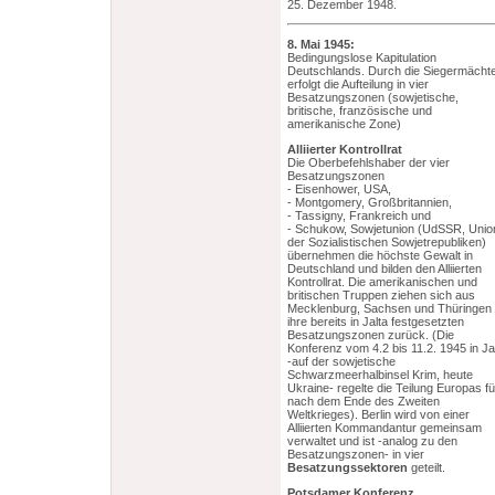
25. Dezember 1948.
8. Mai 1945:
Bedingungslose Kapitulation
Deutschlands. Durch die Siegermächt
erfolgt die Aufteilung in vier
Besatzungszonen (sowjetische,
britische, französische und
amerikanische Zone)
Alliierter Kontrollrat
Die Oberbefehlshaber der vier
Besatzungszonen
- Eisenhower, USA,
- Montgomery, Großbritannien,
- Tassigny, Frankreich und
- Schukow, Sowjetunion (UdSSR, Unio
der Sozialistischen Sowjetrepubliken)
übernehmen die höchste Gewalt in
Deutschland und bilden den Alliierten
Kontrollrat. Die amerikanischen und
britischen Truppen ziehen sich aus
Mecklenburg, Sachsen und Thüringen 
ihre bereits in Jalta festgesetzten
Besatzungszonen zurück. (Die
Konferenz vom 4.2 bis 11.2. 1945 in Ja
-auf der sowjetische
Schwarzmeerhalbinsel Krim, heute
Ukraine- regelte die Teilung Europas fü
nach dem Ende des Zweiten
Weltkrieges). Berlin wird von einer
Alliierten Kommandantur gemeinsam
verwaltet und ist -analog zu den
Besatzungszonen- in vier
Besatzungssektoren
geteilt.
Potsdamer Konferenz