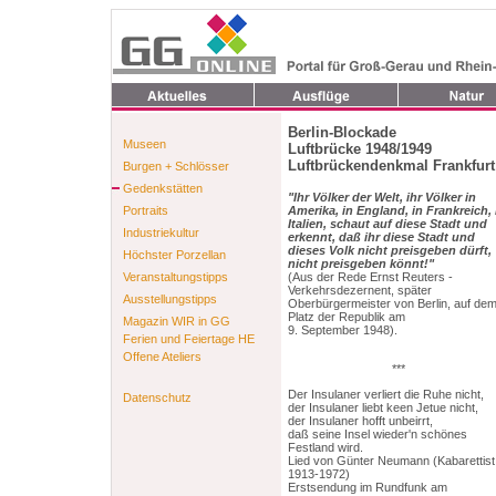
Berlin-Blockade
Museen
Luftbrücke 1948/1949
Luftbrückendenkmal Frankfurt
Burgen + Schlösser
Gedenkstätten
"Ihr Völker der Welt, ihr Völker in
Portraits
Amerika, in England, in Frankreich, 
Italien, schaut auf diese Stadt und
Industriekultur
erkennt, daß ihr diese Stadt und
dieses Volk nicht preisgeben dürft,
Höchster Porzellan
nicht preisgeben könnt!"
Veranstaltungstipps
(Aus der Rede Ernst Reuters -
Verkehrsdezernent, später
Ausstellungstipps
Oberbürgermeister von Berlin, auf de
Platz der Republik am
Magazin WIR in GG
9. September 1948).
Ferien und Feiertage HE
Offene Ateliers
***
Der Insulaner verliert die Ruhe nicht,
Datenschutz
der Insulaner liebt keen Jetue nicht,
der Insulaner hofft unbeirrt,
daß seine Insel wieder'n schönes
Festland wird.
Lied von Günter Neumann (Kabarettist
1913-1972)
Erstsendung im Rundfunk am