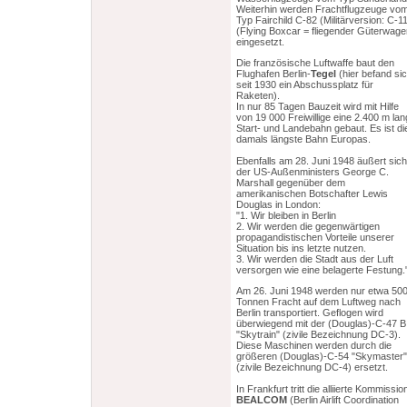
Weiterhin werden Frachtflugzeuge vo
Typ Fairchild C-82 (Militärversion: C-1
(Flying Boxcar = fliegender Güterwage
eingesetzt.
Die französische Luftwaffe baut den
Flughafen Berlin-
Tegel
(hier befand si
seit 1930 ein Abschussplatz für
Raketen).
In nur 85 Tagen Bauzeit wird mit Hilfe
von 19 000 Freiwillige eine 2.400 m la
Start- und Landebahn gebaut. Es ist di
damals längste Bahn Europas.
Ebenfalls am 28. Juni 1948 äußert sich
der US-Außenministers George C.
Marshall gegenüber dem
amerikanischen Botschafter Lewis
Douglas in London:
"1. Wir bleiben in Berlin
2. Wir werden die gegenwärtigen
propagandistischen Vorteile unserer
Situation bis ins letzte nutzen.
3. Wir werden die Stadt aus der Luft
versorgen wie eine belagerte Festung.
Am 26. Juni 1948 werden nur etwa 50
Tonnen Fracht auf dem Luftweg nach
Berlin transportiert. Geflogen wird
überwiegend mit der (Douglas)-C-47 B
"Skytrain" (zivile Bezeichnung DC-3).
Diese Maschinen werden durch die
größeren (Douglas)-C-54 "Skymaster"
(zivile Bezeichnung DC-4) ersetzt.
In Frankfurt tritt die alliierte Kommissio
BEALCOM
(Berlin Airlift Coordination