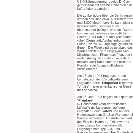
US-Militärgouverneur Lucius D. Clay
gemeinsam mit den Westmächten eine
Luftbrücke organisiert.
Die Luftkorridore über die Berlin versor
werden soll, sind etwa 32 Kilometer bre
und 3.000 Meter hoch. So kann nicht n
hintereinander, sondern auch
übereinander geflogen werden. Dadur
können beispielsweise im südlichen
Sektor (aus Frankfurt und Wiesbaden
-über Darmstadt, Aschaffenburg und
Fulda-) bis zu 32 Flugzeuge gleichzeiti
fliegen. Die Flüge sind so getaktet, da
Warteschleifen nicht eingeplant sind.
Misslingt einem Piloten das Flugzeug i
ersten Anflug die Landung, musste er
mitsamt der Fracht über den mittleren
Korridor zum Ausgangsflughafen
zurückkehren.
Am 26. Juni 1948 fliegt das ersten
Luftfahrzeug der US-Luftwaffe zum
Flughafen Berlin-
Tempelhof
(Operatio
"
Vittles
" = alter amerikanischer Begriff
für Essbares).
Am 28. Juni 1948 beginnt die Operatio
"
Plainfare
"
(= Hausmannskost) der britischen
Luftwaffe mit Landungen auf dem
Flughafen Berlin-
Gatow
und auf der
Havel sowie dem Großen Wannsee mi
Wasserflugzeugen. Gestartet wird auf
der Elbe bei Hamburg-Finkenwerder.
Zum Einsatz kommen ebenfalls
Flugzeuge vom Typ C-47 und
Wasserflugzeuge vom Typ Sunderland