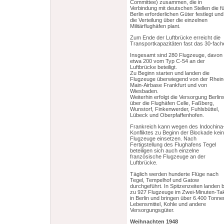
Committee) zusammen, die in
Verbindung mit deutschen Stellen die f
Berlin erforderlichen Güter festlegt und
die Verteilung über die einzelnen
Militärflughäfen plant.
Zum Ende der Luftbrücke erreicht die
Transportkapazitäten fast das 30-fach
Insgesamt sind 280 Flugzeuge, davon
etwa 200 vom Typ C-54 an der
Luftbrücke beteiligt.
Zu Beginn starten und landen die
Flugzeuge überwiegend von der Rhein
Main-Airbase Frankfurt und von
Wiesbaden.
Weiterhin erfolgt die Versorgung Berlin
über die Flughäfen Celle, Faßberg,
Wunstorf, Finkenwerder, Fuhlsbüttel,
Lübeck und Oberpfaffenhofen.
Frankreich kann wegen des Indochina
Konfliktes zu Beginn der Blockade kei
Flugzeuge einsetzen. Nach
Fertigstellung des Flughafens Tegel
beteiligen sich auch einzelne
französische Flugzeuge an der
Luftbrücke.
Täglich werden hunderte Flüge nach
Tegel, Tempelhof und Gatow
durchgeführt. In Spitzenzeiten landen b
zu 927 Flugzeuge im Zwei-Minuten-Ta
in Berlin und bringen über 6.400 Tonne
Lebensmittel, Kohle und andere
Versorgungsgüter.
Weihnachten 1948