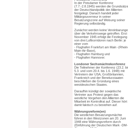
In der Potsdamer Konferenz
(7.7.-2.8.1945) werden die Grundsätz
der Deutschlandpolitik der Alliierten
festgelegt. Danach handelt jeder
Militärgouverneur in seiner
Besatzungszone auf Weisung seiner
Regierung selbständig.
Zunächst werden keine Vereinbarunge
über die Verkehrswege getroffen. Erst
November 1945 erfolgt die Festlegung
von drei Luftkorridoren nach Berlin: je
einer vom
- Flughafen Frankfurt am Main -(Rhein
Main-Air-Base),
- Flughafen Hamburg und
- Flughafen Hannover.
Londoner Sechsmächtekonferenz
Die Teilnehmer der Konferenz (23.2. bi
5.3. und vom 20.4. bis 1.6. 1948) mit
Vertretern der USA, Großbritannien,
Frankreich und der Beneluxstaaten
beschließen die Gründung eines
westdeutschen Staates.
Daraufhin kündigt der sowjetische
Vertreter aus Protest gegen das
westliche Vorgehen den Alliierten die
Mitarbeit im Kontrollrat auf. Dieser hört
damit faktisch zu bestehen auf.
Währungsreform(en)
Die westlichen Besatzungsmächte
führen in den Westzonen am 20. Juni
1948 eine Währungsreform durch
(Einführung der Deutschen Mark -DM-