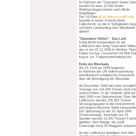
Im Rahmen der "Operation Santa Clau
werden für etwa 10.000 Kinder
Weihnachtsgeschenke nach Berlin
eingeflogen.
Der US-Pilot
#Gail Halvorsen
(
#Foto
)
bastelte in seiner Freizeit kleine
Fallschirme, an die er Süßigkeiten hing
und beim Landeanflug über Westberlin
abwarf.
"Operation Vittles" - Das Lied
Irving Berlin komponierte für die
Luftbrücke den Song "Operation Vittles
das er am 25.12.1948 im Berliner Titan
Palast vortrug. Zusammen mit Bob Ho
trug er zur Truppenunterhaltung bei.
Ende der Blockade
Am 15. Februar 1949 beginnen
im Rahmen der UN-Vollversammlung
amerikanisch-sowjetische Gespräche
über die Beendigung der Blockade.
Ab Dezember 1948 wird eine monatlic
Tonnage von 141.000 Tonnen nicht me
unterschritten. In der Statistik zählt der
April 1949 zum Spitzenmonat. Über die
Luftbrücke werden 235.363 Tonnen
Versorgungsgüter in die zertrümmerte
und eingeschlossene Stadt transportier
Der Spitzentag ist der 16. April 1949
(Ostersonntag). Innerhalb von 24
Stunden werden 12.941 Tonnen Frach
geliefert. Eine Menge, die zwölf
Güterzüge mit je 50 Waggons entsprich
An der Luftbrücke beteiligen sich über