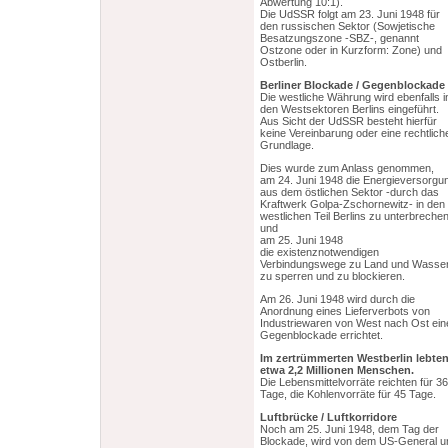
Abwertung 10:1).
Die UdSSR folgt am 23. Juni 1948 für
den russischen Sektor (Sowjetische
Besatzungszone -SBZ-, genannt
Ostzone oder in Kurzform: Zone) und
Ostberlin.
Berliner Blockade / Gegenblockade
Die westliche Währung wird ebenfalls i
den Westsektoren Berlins eingeführt.
Aus Sicht der UdSSR besteht hierfür
keine Vereinbarung oder eine rechtlich
Grundlage.
Dies wurde zum Anlass genommen,
am 24. Juni 1948 die Energieversorgu
aus dem östlichen Sektor -durch das
Kraftwerk Golpa-Zschornewitz- in den
westlichen Teil Berlins zu unterbreche
und
am 25. Juni 1948
die existenznotwendigen
Verbindungswege zu Land und Wasse
zu sperren und zu blockieren.
Am 26. Juni 1948 wird durch die
Anordnung eines Lieferverbots von
Industriewaren von West nach Ost ein
Gegenblockade errichtet.
Im zertrümmerten Westberlin lebte
etwa 2,2 Millionen Menschen.
Die Lebensmittelvorräte reichten für 36
Tage, die Kohlenvorräte für 45 Tage.
Luftbrücke / Luftkorridore
Noch am 25. Juni 1948, dem Tag der
Blockade, wird von dem US-General u