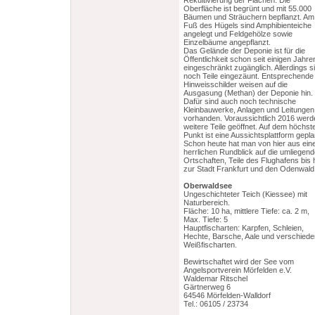
Rekultivierung der Flächen. Die
Oberfläche ist begrünt und mit 55.000
Bäumen und Sträuchern bepflanzt. Am
Fuß des Hügels sind Amphibienteiche
angelegt und Feldgehölze sowie
Einzelbäume angepflanzt.
Das Gelände der Deponie ist für die
Öffentlichkeit schon seit einigen Jahre
eingeschränkt zugänglich. Allerdings s
noch Teile eingezäunt. Entsprechende
Hinweisschilder weisen auf die
Ausgasung (Methan) der Deponie hin.
Dafür sind auch noch technische
Kleinbauwerke, Anlagen und Leitungen
vorhanden. Voraussichtlich 2016 werd
weitere Teile geöffnet. Auf dem höchst
Punkt ist eine Aussichtsplattform gepla
Schon heute hat man von hier aus ein
herrlichen Rundblick auf die umliegen
Ortschaften, Teile des Flughafens bis 
zur Stadt Frankfurt und den Odenwald
Oberwaldsee
Ungeschichteter Teich (Kiessee) mit
Naturbereich.
Fläche: 10 ha, mittlere Tiefe: ca. 2 m,
Max. Tiefe: 5
Hauptfischarten: Karpfen, Schleien,
Hechte, Barsche, Aale und verschied
Weißfischarten.
Bewirtschaftet wird der See vom
Angelsportverein Mörfelden e.V.
Waldemar Ritschel
Gärtnerweg 6
64546 Mörfelden-Walldorf
Tel.: 06105 / 23734