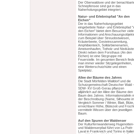
Der Oberwaldsee und der benachbart
Schnepfensee sind gut in das
Naherholungsgebiet integriert.
Natur- und Erlebnispfad "An den
Eichen"
Der in das Naherholungsgebiet
eingebettete Natur- und Erlebnispfad 
den Eichen" bietet dem Besucher viele
Informationen und Anschauungsobjekt
zum Beispiel über Streuobstwiesen,
Kräuterbeete, Gesteinssammlung,
Amphibienteich, Solitärbienenarten,
Ameisenhaufen, Totholz und Nistkäste
Direkt neben dem Forsthaus (An den
Eichen) ist eine Sitzgruppe mit
Feuerstelle. Im gesamten Bereich find
man immer wieder Sitzgelegenheiten,
eine Wetterschutzhütte und einen
Spielplatz.
Allee der Bäume des Jahres
Die Stadt Mörfelden-Walldorf und die
Schutzgemeinschaft Deutscher Wald -
SDW- KV Groß-Gerau pflanzen
alljährlich auf der Allee der Bäume den
Baum des Jahres. Informationstafeln m
der Beschreibung (Name, Silhouette i
Vergleich Sommer / Winter, Blatt, Blüte,
erreichbare Höhe, Blütezeit und Früch
vermitteln Wissen über den jeweiligen
Baum.
Auf den Spuren der Waldenser
Der Kulturfernwanderweg Hugenotten-
und Waldenserpfad führt von La Poët-
Laval in Frankreich und Torino in Italie