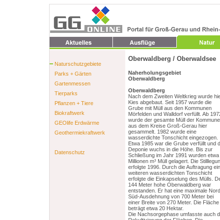
Oberwaldberg / Oberwaldsee
Naturschutzgebiete
Naherholungsgebiet
Parks + Gärten
Oberwaldberg
Gartenmessen
Oberwaldberg
Tierparks
Nach dem Zweiten Weltkrieg wurde hi
Kies abgebaut. Seit 1957 wurde die
Pflanzen + Tiere
Grube mit Müll aus den Kommunen
Biokraftwerk
Mörfelden und Walldorf verfüllt. Ab 197
wurde der gesamte Müll der Kommun
GEOlife Erdwärme
aus dem Kreise Groß-Gerau hier
gesammelt. 1982 wurde eine
Geothermiekraftwerk
wasserdichte Tonschicht eingezogen.
Etwa 1985 war die Grube verfüllt und d
Deponie wuchs in die Höhe. Bis zur
Datenschutz
Schließung im Jahr 1991 wurden etwa
Millionen m³ Müll gelagert. Die Stilllegu
erfolgte 1996. Durch die Auftragung ei
weiteren wasserdichten Tonschicht
erfolgte die Einkapselung des Mülls. D
144 Meter hohe Oberwaldberg war
entstanden. Er hat eine maximale Nord
Süd-Ausdehnung von 700 Meter bei
einer Breite von 270 Meter. Die Fläche
beträgt etwa 20 Hektar.
Die Nachsorgephase umfasste auch d