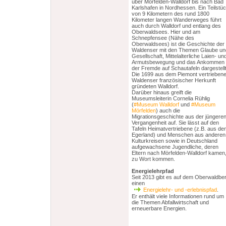
über Mörfelden-Walldorf bis nach Bad
Karlshafen in Nordhessen. Ein Teilstü
von 9 Kilometern des rund 1800
Kilometer langen Wanderweges führt
auch durch Walldorf und entlang des
Oberwaldsees. Hier und am
Schnepfensee (Nähe des
Oberwaldsees) ist die Geschichte der
Waldenser mit den Themen Glaube un
Gesellschaft, Mittelalterliche Laien- un
Armutsbewegung und das Ankommen 
der Fremde auf Schautafeln dargestellt
Die 1699 aus dem Piemont vertrieben
Waldenser französischer Herkunft
gründeten Walldorf.
Darüber hinaus greift die
Museumsleiterin Cornelia Rühlig
(
#Museum Walldorf
und
#Museum
Mörfelden
) auch die
Migrationsgeschichte aus der jüngere
Vergangenheit auf. Sie lässt auf den
Tafeln Heimatvertriebene (z.B. aus de
Egerland) und Menschen aus anderen
Kulturkreisen sowie in Deutschland
aufgewachsene Jugendliche, deren
Eltern nach Mörfelden-Walldorf kamen
zu Wort kommen.
letzte gemeinsame
Spazierg 21.08.2011
Energielehrpfad
Seit 2013 gibt es auf dem Oberwaldbe
einen
Energielehr- und -erlebnispfad
.
Er enthält viele Informationen rund um
die Themen Abfallwirtschaft und
erneuerbare Energien.